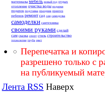
мебель
материалы
отдых
новый год
очистка воды
отопление
подарки
подарок
подставка
праздник
принтер
ремонт
сад
ребенок
сам
самоделка
самоделки
сантехника
своими руками
сделай
сам
строительство
сказка
стиль
спорт
технологии
труба
цвет
Перепечатка и копир
разрешено только с 
на публикуемый мате
Лента RSS
Наверх