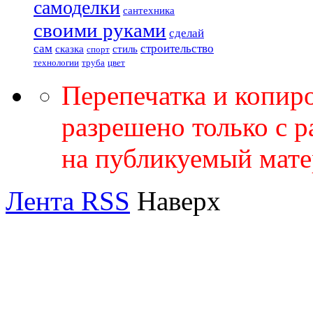
самоделки
сантехника
своими руками
сделай
сам
строительство
сказка
стиль
спорт
технологии
труба
цвет
Перепечатка и копир
разрешено только с 
на публикуемый мате
Лента RSS
Наверх