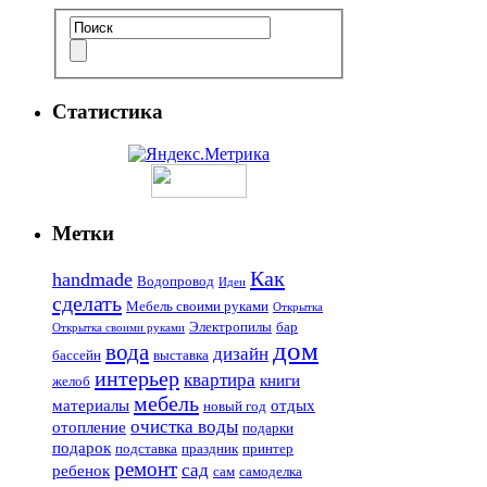
Статистика
Метки
Как
handmade
Водопровод
Идеи
сделать
Мебель своими руками
Открытка
Электропилы
бар
Открытка своими руками
дом
вода
дизайн
бассейн
выставка
интерьер
квартира
книги
желоб
мебель
материалы
отдых
новый год
очистка воды
отопление
подарки
подарок
подставка
праздник
принтер
ремонт
сад
ребенок
сам
самоделка