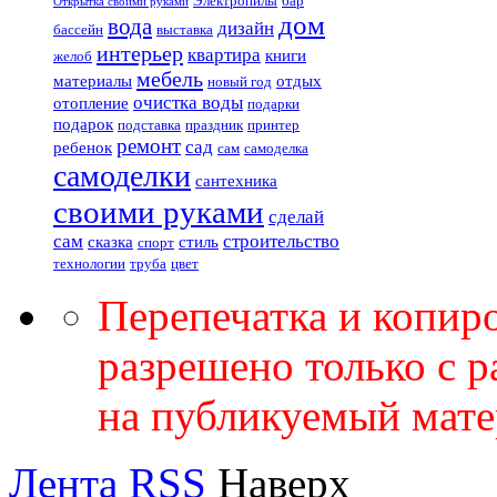
Электропилы
бар
Открытка своими руками
дом
вода
дизайн
бассейн
выставка
интерьер
квартира
книги
желоб
мебель
материалы
отдых
новый год
очистка воды
отопление
подарки
подарок
подставка
праздник
принтер
ремонт
сад
ребенок
сам
самоделка
самоделки
сантехника
своими руками
сделай
сам
строительство
сказка
стиль
спорт
технологии
труба
цвет
Перепечатка и копир
разрешено только с 
на публикуемый мате
Лента RSS
Наверх