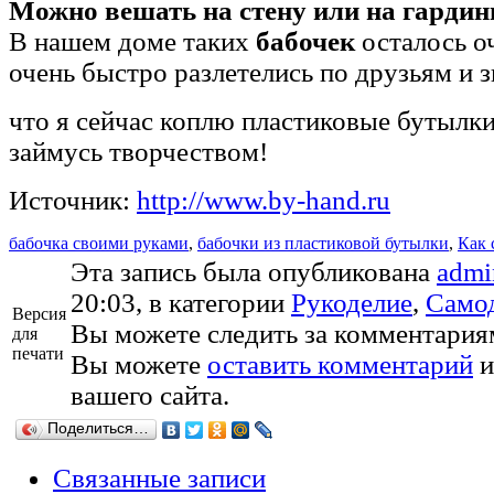
Можно вешать на стену или на гардин
В нашем доме таких
бабочек
осталось оч
очень быстро разлетелись по друзьям и з
что я сейчас коплю пластиковые бутылк
займусь творчеством!
Источник:
http://www.by-hand.ru
бабочка своими руками
,
бабочки из пластиковой бутылки
,
Как 
Эта запись была опубликована
admi
20:03, в категории
Рукоделие
,
Само
Версия
Вы можете следить за комментария
для
печати
Вы можете
оставить комментарий
и
вашего сайта.
Поделиться…
Связанные записи