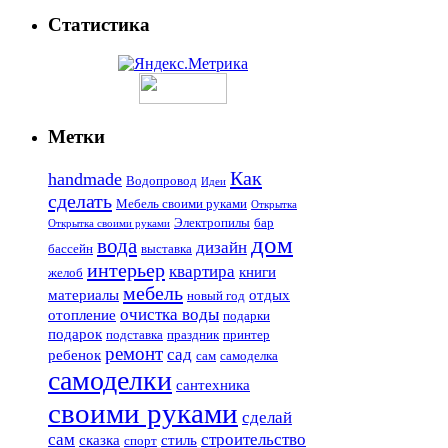
Статистика
Метки
Как
handmade
Водопровод
Идеи
сделать
Мебель своими руками
Открытка
Электропилы
бар
Открытка своими руками
дом
вода
дизайн
бассейн
выставка
интерьер
квартира
книги
желоб
мебель
материалы
отдых
новый год
очистка воды
отопление
подарки
подарок
подставка
праздник
принтер
ремонт
сад
ребенок
сам
самоделка
самоделки
сантехника
своими руками
сделай
сам
строительство
сказка
стиль
спорт