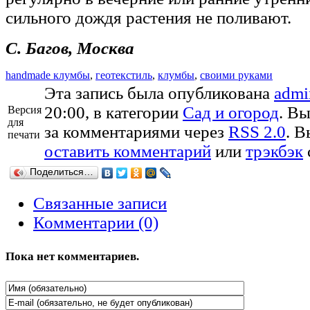
сильного дождя растения не поливают.
С. Багов, Москва
handmade клумбы
,
геотекстиль
,
клумбы
,
своими руками
Эта запись была опубликована
admi
20:00, в категории
Сад и огород
. В
Версия
для
за комментариями через
RSS 2.0
. 
печати
оставить комментарий
или
трэкбэк
Поделиться…
Связанные записи
Комментарии (0)
Пока нет комментариев.