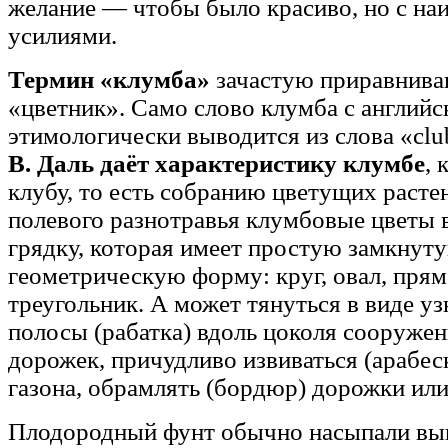
желание — чтобы было красиво, но с н
усилиями.
Термин «клумба»
зачастую приравнива
«цветник». Само слово клумба с английс
этимологически выводится из слова «cl
В. Даль даёт характеристику клумбе
, 
клубу, то есть собранию цветущих расте
полевого разнотравья клумбовые цветы 
грядку, которая имеет простую замкнут
геометрическую форму: круг, овал, прям
треугольник. А может тянуться в виде у
полосы (рабатка) вдоль цоколя сооруже
дорожек, причудливо извиваться (арабес
газона, обрамлять (бордюр) дорожки ил
Плодородный фунт обычно насыпали вы