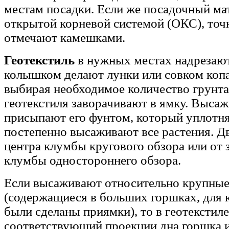
местам посадки. Если же посадочный ма
открытой корневой системой (ОКС), точ
отмечают камешками.
Геотекстиль
в нужных местах надрезают
колышком делают лунки или совком коп
выбирая необходимое количество грунт
геотекстиля заворачивают в ямку. Высаж
присыпают его фунтом, который уплотня
постепенно высаживают все растения. Д
центра клумбы кругового обзора или от 
клумбы одностороннего обзора.
Если высаживают относительно крупные
(содержащиеся в больших горшках, для 
были сделаны приямки), то в геотекстиле
соответствующий проекции дна горшка 