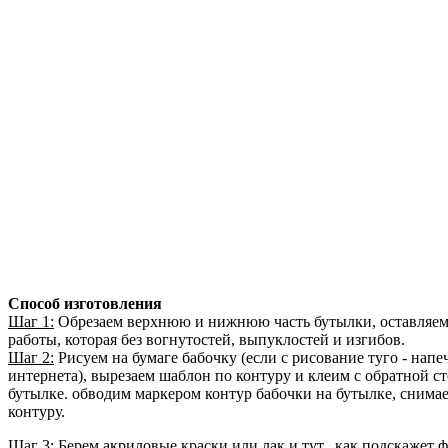
Способ изготовления
Шаг 1:
Обрезаем верхнюю и нижнюю часть бутылки, оставляем т
работы, которая без вогнутостей, выпуклостей и изгибов.
Шаг 2:
Рисуем на бумаге бабочку (если с рисование туго - напе
интернета), вырезаем шаблон по контуру и клеим с обратной с
бутылке. обводим маркером контур бабочки на бутылке, снима
контуру.
Шаг 3:
Берем акриловые краски или лак и тут.. как подскажет фа