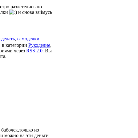
стро разлетелись по
тылки
и снова займусь
сделать
,
самоделки
, в категории
Рукоделие
,
ариями через
RSS 2.0
. Вы
та.
х бабочек,только из
ли можно на эти деньги