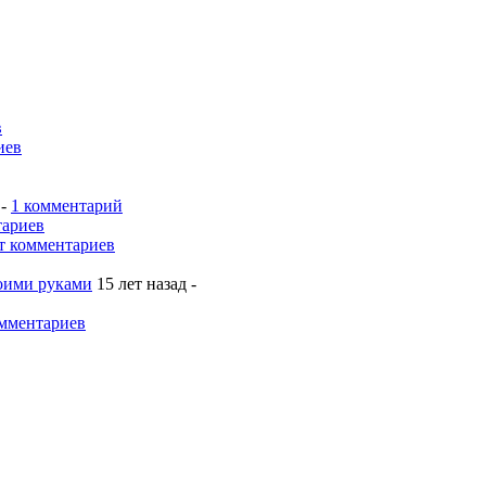
в
иев
 -
1 комментарий
тариев
т комментариев
воими руками
15 лет назад -
мментариев