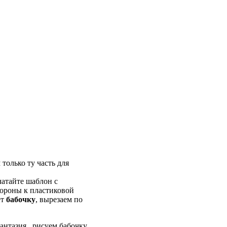
олько ту часть для
чатайте шаблон с
тороны к пластиковой
ет
бабочку
, вырезаем по
нтазия.. рисуем бабочку..