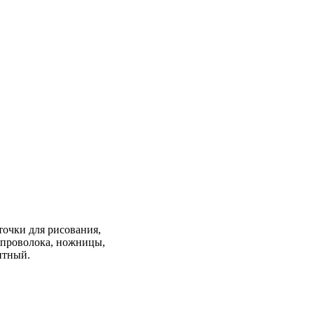
точки для рисования,
я проволока, ножницы,
нтный.