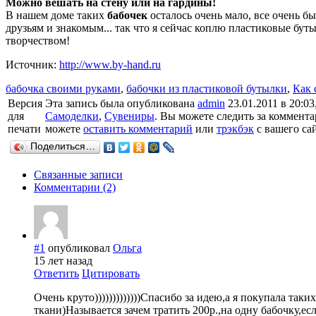
Можно вешать на стену или на гардины!
В нашем доме таких
бабочек
осталось очень мало, все очень бы
друзьям и знакомым... так что я сейчас коплю пластиковые бу
творчеством!
Источник:
http://www.by-hand.ru
бабочка своими руками
,
бабочки из пластиковой бутылки
,
Как 
Версия
Эта запись была опубликована
admin
23.01.2011 в 20:03
для
Самоделки
,
Сувениры
. Вы можете следить за коммент
печати
можете
оставить комментарий
или
трэкбэк
с вашего сай
Поделиться…
Связанные записи
Комментарии (2)
#1
опубликовал
Ольга
15 лет назад
Ответить
Цитировать
Очень круто)))))))))))))Спасибо за идею,а я покупала таки
ткани)Называется зачем тратить 200р.,на одну бабочку,ес