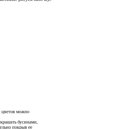
я цветов можно
крашать бусинами,
тельно покрыв ее