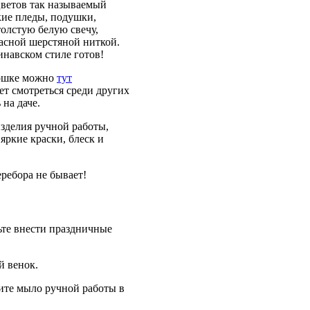
цветов так называемый
кие пледы, подушки,
толстую белую свечу,
расной шерстяной ниткой.
инавском стиле готов!
оршке можно
тут
ет смотреться среди других
на даче.
изделия ручной работы,
яркие краски, блеск и
еребора не бывает!
дьте внести праздничные
й венок.
ите мыло ручной работы в