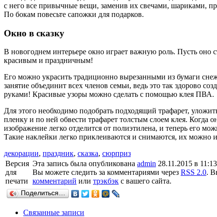
с него все привычные вещи, заменив их свечами, шариками, 
По бокам повесьте сапожки для подарков.
Окно в сказку
В новогоднем интерьере окно играет важную роль. Пусть оно 
красивым и праздничным!
Его можно украсить традиционно вырезанными из бумаги сне
занятие объединит всех членов семьи, ведь это так здорово соз
руками! Красивые узоры можно сделать с помощью клея ПВА.
Для этого необходимо подобрать подходящий трафарет, уложит
пленку и по ней обвести трафарет толстым слоем клея. Когда о
изображение легко отделится от полиэтилена, и теперь его мож
Такие наклейки легко приклеиваются и снимаются, их можно ис
декорации
,
праздник
,
сказка
,
сюрприз
Версия
Эта запись была опубликована
admin
28.11.2015 в 11:1
для
Вы можете следить за комментариями через
RSS 2.0
. 
печати
комментарий
или
трэкбэк
с вашего сайта.
Поделиться…
Связанные записи