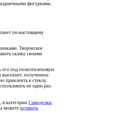
праздничными фигурками.
станет по-настоящему
жинками. Творческое
давать сказку своими
ь его под полиэтиленовую
н высохнет, полученное
но приклеить к стеклу.
пользовать не один раз.
3, в категории
Самоделки
.
Вы можете
оставить