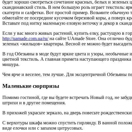
будет хорошо смотреться сочетание красных, белых и зеленых 
скандинавский стиль. В нем большую роль играет текстиль: яр
скатерти и салфетки. Вот простой пример. Возьмите обычную 
обмотайте ее посередине кусочком березовой коры, а поверх к
Вставьте под нитку маленькую еловую веточку и декор в сканд
Если у вас много живых растений, купить елку, растущую в г
http://uamade.com.ua/ru/
на сайте UAmade Store. Она отлично буд
зеленых «жильцов» квартиры. Весной ее можно будет высадить 
В год Обезьяны в моде будут яркие цвета и узоры, необычные 
цветной текстиль. А главная примета наступающего праздника 
мишура.
Чем ярче и веселее, тем лучше. Для эксцентричной Обезьяны п
Маленькие сюрпризы
Помимо гостиной, где вы будете встречать Новый год, не забу
штрихи и в другие помещения.
В прихожей украсьте зеркало, на дверь повесьте рождественски
С верхотуры шкафа можно спустить гирлянду. В ванной полож
виде елочки или с запахом цитрусовых.