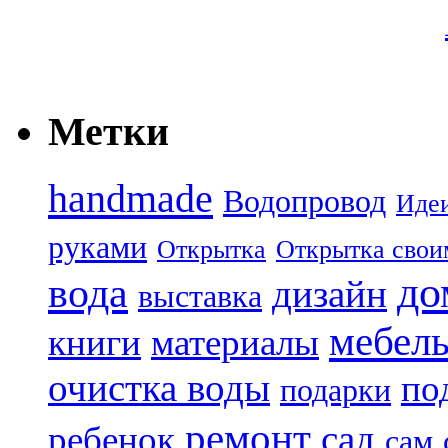
Метки
handmade
Водопровод
Иде
руками
Открытка
Открытка свои
до
вода
дизайн
выставка
мебел
книги
материалы
очистка воды
по
подарки
ремонт
сад
ребенок
сам