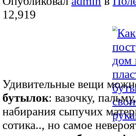
Опубликовал
admin
в
Пол
12,919
Удивительные вещи мож
бутылок
: вазочку, пальм
набирания сыпучих матери
сотика.., но самое невер