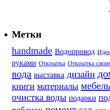
Метки
handmade
Водопровод
Иде
руками
Открытка
Открытка свои
до
вода
дизайн
выставка
мебел
книги
материалы
очистка воды
по
подарки
ремонт
сад
ребенок