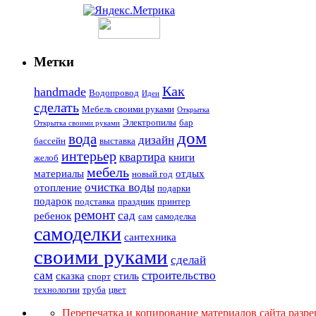
Метки
Как
handmade
Водопровод
Идеи
сделать
Мебель своими руками
Открытка
Электропилы
бар
Открытка своими руками
дом
вода
дизайн
бассейн
выставка
интерьер
квартира
книги
желоб
мебель
материалы
отдых
новый год
очистка воды
отопление
подарки
подарок
подставка
праздник
принтер
ремонт
сад
ребенок
сам
самоделка
самоделки
сантехника
своими руками
сделай
сам
строительство
сказка
стиль
спорт
технологии
труба
цвет
Перепечатка и копирование материалов сайта разр