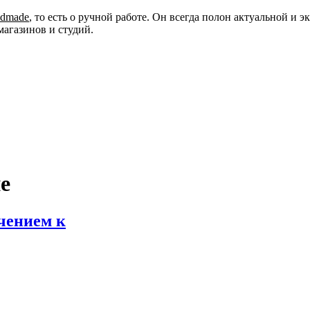
ndmade
, то есть о ручной работе. Он всегда полон актуальной и
магазинов и студий.
е
чением к