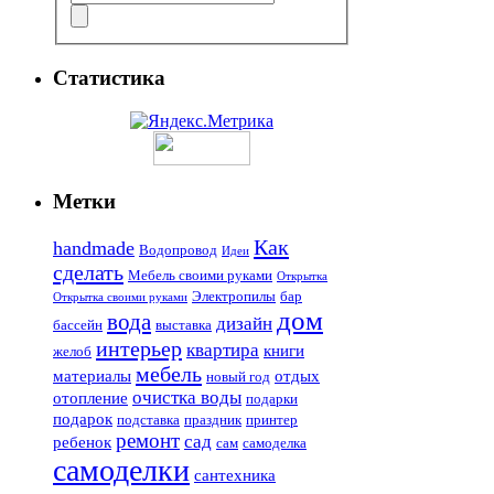
Статистика
Метки
Как
handmade
Водопровод
Идеи
сделать
Мебель своими руками
Открытка
Электропилы
бар
Открытка своими руками
дом
вода
дизайн
бассейн
выставка
интерьер
квартира
книги
желоб
мебель
материалы
отдых
новый год
очистка воды
отопление
подарки
подарок
подставка
праздник
принтер
ремонт
сад
ребенок
сам
самоделка
самоделки
сантехника