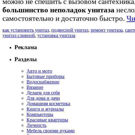
можно не спешить с вызовом сантехника
большинство неполадок унитаза
несло
самостоятельно и достаточно быстро.
Чи
как установить унитаз
,
подвесной унитаз
,
ремонт унитаза
,
сант
унитаз сливной
,
установка унитаза
Реклама
Разделы
Авто и мото
Бытовые приборы
Водоснабжение
Вязание
Делаем для себя
Для дома и дачи
Домашняя косметика
Книги и журналы
Компьютеры
Красивые квартиры
Личность
Мебель своими руками