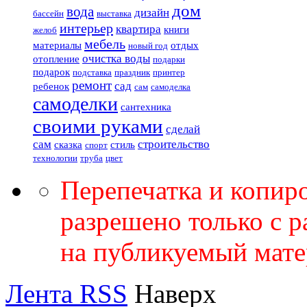
дом
вода
дизайн
бассейн
выставка
интерьер
квартира
книги
желоб
мебель
материалы
отдых
новый год
очистка воды
отопление
подарки
подарок
подставка
праздник
принтер
ремонт
сад
ребенок
сам
самоделка
самоделки
сантехника
своими руками
сделай
сам
строительство
сказка
стиль
спорт
технологии
труба
цвет
Перепечатка и копир
разрешено только с 
на публикуемый мате
Лента RSS
Наверх