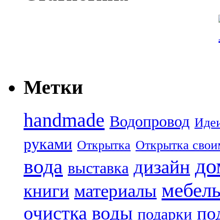
Метки
handmade
Водопровод
Иде
руками
Открытка
Открытка свои
до
вода
дизайн
выставка
мебел
книги
материалы
очистка воды
по
подарки